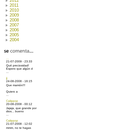
2012
2011
2010
2009
2008
2007
2006
2005
2004
...
21-07-2009 - 23:33
Qué preciosidad!
Espero que algún d
...
jj
24-08-2008 - 16:15
Que mamón!!!
Quiero a
...
Calippop
20-08-2008 - 00:12
Jajaja, que grande por
dios... bueno
...
Calippop
21-07-2008 - 12:02
mmm, no te hagas