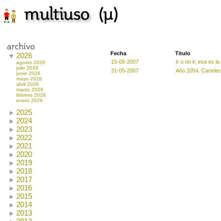
Fecha
Titulo
2026
15-05-2007
Ir o no ir, esa es l
agosto 2026
julio 2026
31-05-2007
Año 2054. Carteler
junio 2026
mayo 2026
abril 2026
marzo 2026
febrero 2026
enero 2026
2025
2024
2023
2022
2021
2020
2019
2018
2017
2016
2015
2014
2013