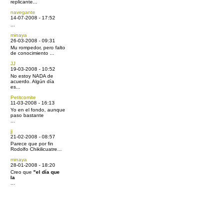
replicante...
navegante
14-07-2008 - 17:52
...
minaya
26-03-2008 - 09:31
Mu rompedor, pero falto
de conocimiento ...
JJ
19-03-2008 - 10:52
No estoy NADA de
acuerdo. Algún día
es...
Petitcomite
11-03-2008 - 16:13
Yo en el fondo, aunque
paso bastante
...
jj
21-02-2008 - 08:57
Parece que por fin
Rodolfo Chikilicuatre...
minaya
28-01-2008 - 18:20
Creo que
"el día que
la
...