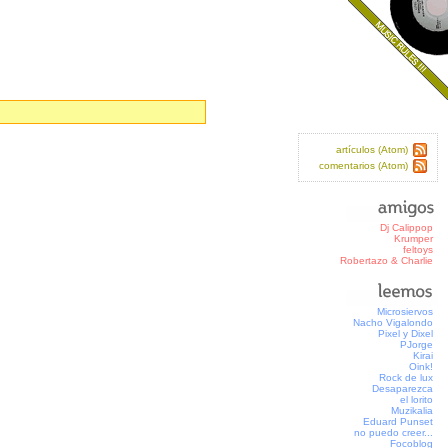
artículos (Atom)
comentarios (Atom)
Dj Calippop
Krumper
feltoys
Robertazo & Charlie
Microsiervos
Nacho Vigalondo
Pixel y Dixel
PJorge
Kirai
Oink!
Rock de lux
Desaparezca
el lorito
Muzikalia
Eduard Punset
no puedo creer...
Focoblog