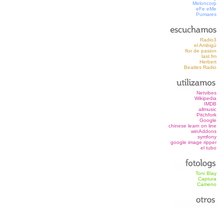
Meloncorp
eFe eMe
Pumares
Radio3
el Ambigú
flor de pasion
last.fm
Herbert
Beatles Radio
Netvibes
Wikipedia
IMDB
allmusic
Pitchfork
Google
chinese learn on line
winAddons
symfony
google image ripper
el tubo
Toni Blay
Captura
Cameno