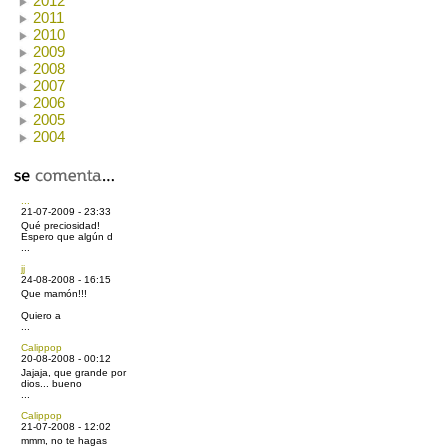
2012
2011
2010
2009
2008
2007
2006
2005
2004
...
21-07-2009 - 23:33
Qué preciosidad!
Espero que algún d
...
jj
24-08-2008 - 16:15
Que mamón!!!
Quiero a
...
Calippop
20-08-2008 - 00:12
Jajaja, que grande por
dios... bueno
...
Calippop
21-07-2008 - 12:02
mmm, no te hagas